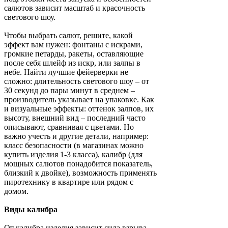
салютов зависит масштаб и красочность
светового шоу.
Чтобы выбрать салют, решите, какой
эффект вам нужен: фонтаны с искрами,
громкие петарды, ракеты, оставляющие
после себя шлейф из искр, или залпы в
небе. Найти лучшие фейерверки не
сложно: длительность светового шоу – от
30 секунд до пары минут в среднем –
производитель указывает на упаковке. Как
и визуальные эффекты: оттенок залпов, их
высоту, внешний вид – последний часто
описывают, сравнивая с цветами. Но
важно учесть и другие детали, например:
класс безопасности (в магазинах можно
купить изделия 1-3 класса), калибр (для
мощных салютов понадобится показатель,
близкий к двойке), возможность применять
пиротехнику в квартире или рядом с
домом.
Виды калибра
От калибра изделия зависит сила взрыва,