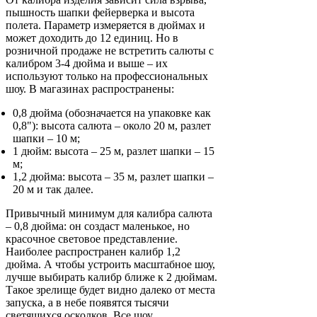
пышность шапки фейерверка и высота
полета. Параметр измеряется в дюймах и
может доходить до 12 единиц. Но в
розничной продаже не встретить салюты с
калибром 3-4 дюйма и выше – их
используют только на профессиональных
шоу. В магазинах распространены:
0,8 дюйма (обозначается на упаковке как
0,8"): высота салюта – около 20 м, разлет
шапки – 10 м;
1 дюйм: высота – 25 м, разлет шапки – 15
м;
1,2 дюйма: высота – 35 м, разлет шапки –
20 м и так далее.
Привычный минимум для калибра салюта
– 0,8 дюйма: он создаст маленькое, но
красочное световое представление.
Наиболее распространен калибр 1,2
дюйма. А чтобы устроить масштабное шоу,
лучше выбирать калибр ближе к 2 дюймам.
Такое зрелище будет видно далеко от места
запуска, а в небе появятся тысячи
светящихся осколков. Все шоу